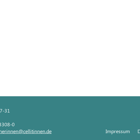
27-31
 3308-0
nerinnen@cellitinnen.de
Impressum
D