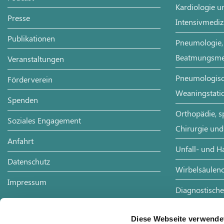
Kardiologie un
Presse
Intensivmediz
Publikationen
Pneumologie, 
Beatmungsme
Veranstaltungen
Pneumologisch
Förderverein
Weaningstati
Spenden
Orthopädie, s
Soziales Engagement
Chirurgie und
Anfahrt
Unfall- und H
Datenschutz
Wirbelsäulenc
Impressum
Diagnostische
Radiologie
Diese Webseite verwende