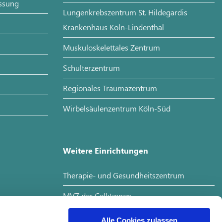
assung
Lungenkrebszentrum St. Hildegardis
Krankenhaus Köln-Lindenthal
Muskuloskelettales Zentrum
Schulterzentrum
Regionales Traumazentrum
Wirbelsäulenzentrum Köln-Süd
Weitere Einrichtungen
Therapie- und Gesundheitszentrum
MVZ der Cellitinnen
Interdisziplinäres Tumorboard
Alle Cookies zulassen