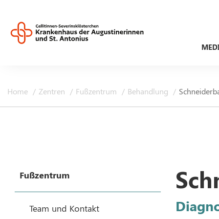
MED
Home
Zentren
Fußzentrum
Behandlung
Schneiderba
Schn
Fußzentrum
Diagno
Team und Kontakt