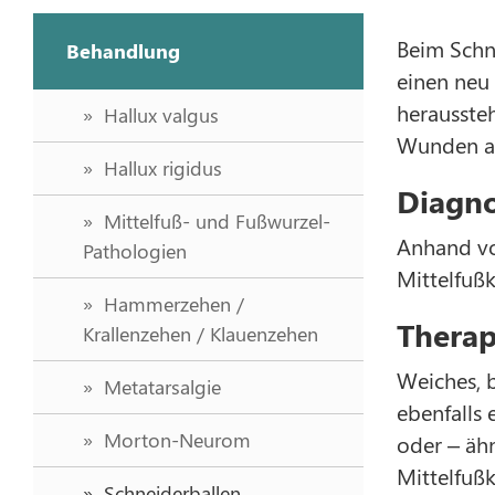
Beim Schn
Behandlung
einen neu
herausste
Hallux valgus
Wunden an
Hallux rigidus
Diagno
Mittelfuß- und Fußwurzel-
Anhand vo
Pathologien
Mittelfuß
Hammerzehen /
Therap
Krallenzehen / Klauenzehen
Weiches, b
Metatarsalgie
ebenfalls
Morton-Neurom
oder – äh
Mittelfußk
Schneiderballen