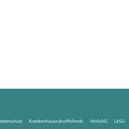
atenschutz
Krankenhauszukunftsfonds
HinSchG
LkSG