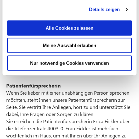
Möchten Sie lieber mit uns telefonisch Kontakt aufnehmen,
dann erreichen Sie das Qualitäts- und Risikomanagement
Details zeigen
unter folgender Telefonnummer:
0221 4003-131
Alle Cookies zulassen
Zur Bearbeitung der Beschwerde holen wir alle
notwendigen Informationen ein, hierzu kann es auch
erforderlich sein, Ihre Gesundheitsdaten einzusehen. Wenn
Meine Auswahl erlauben
Sie hiermit nicht einverstanden sind, teilen Sie uns dies
bitte mit. Sie können Ihr Einverständnis mit Wirkung für
Nur notwendige Cookies verwenden
die Zukunft jederzeit widerrufen.
Patientenfürsprecherin
Wenn Sie lieber mit einer unabhängigen Person sprechen
möchten, steht Ihnen unsere Patientenfürsprecherin zur
Seite. Sie vertritt Ihre Anliegen, hört zu und unterstützt Sie
dabei, Ihre Fragen oder Sorgen zu klären.
Sie erreichen die Patientenfürsprecherin Erica Fickler über
die Telefonzentrale 4003-0. Frau Fickler ist mehrfach
wöchtenlich im Haus, um mit Ihnen über Ihr Anliegen zu