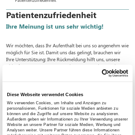
Patientenzufriedenheit
Patientenzufriedenheit
Ihre Meinung ist uns sehr wichtig!
Wir möchten, dass Ihr Aufenthalt bei uns so angenehm wie
möglich für Sie ist. Damit uns das gelingt, brauchen wir
Ihre Unterstützung: Ihre Rückmeldung hilft uns, unsere
Abläufe, unsere Betreuung und unsere Angebote weiter zu
verbessern. Gerne können uns auch Ihre Angehörigen eine
Rückmeldung geben.
Patientenbefragung
Diese Webseite verwendet Cookies
Wir verwenden Cookies, um Inhalte und Anzeigen zu
Mit unserer anonymen Patientenbefragung möchten wir
personalisieren, Funktionen für soziale Medien anbieten zu
erfahren, wie Sie Ihren Aufenthalt bei uns erlebt haben.
können und die Zugriffe auf unsere Website zu analysieren.
Außerdem geben wir Informationen zu Ihrer Verwendung unserer
Ihre Antworten helfen uns, die Qualität unserer Arbeit zu
Website an unsere Partner für soziale Medien, Werbung und
überprüfen und zu verbessern. Die Teilnahme dauert nur
Analysen weiter. Unsere Partner führen diese Informationen