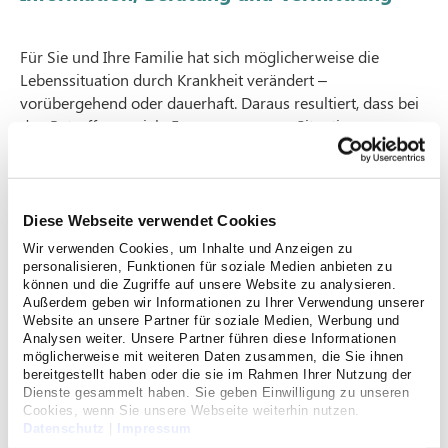
Für Sie und Ihre Familie hat sich möglicherweise die
Lebenssituation durch Krankheit verändert –
vorübergehend oder dauerhaft. Daraus resultiert, dass bei
den Betroffenen viele Fragen zur neuen Situation
entstehen und die persönlichen Angelegenheiten häufig
nicht ohne fremde Hilfe geregelt werden können.
Diese Webseite verwendet Cookies
Was bedeutet Case-Management
Wir verwenden Cookies, um Inhalte und Anzeigen zu
genau?
personalisieren, Funktionen für soziale Medien anbieten zu
können und die Zugriffe auf unsere Website zu analysieren.
Unsere Aufgabe ist es, die medizinischen und
Außerdem geben wir Informationen zu Ihrer Verwendung unserer
pflegerischen Leistungen in enger Zusammenarbeit mit
Website an unsere Partner für soziale Medien, Werbung und
Analysen weiter. Unsere Partner führen diese Informationen
den Ärzten, Pflegenden und anderen Kooperationspartnern
möglicherweise mit weiteren Daten zusammen, die Sie ihnen
im Gesundheitswesen nach Ihren Wünschen aufeinander
bereitgestellt haben oder die sie im Rahmen Ihrer Nutzung der
abzustimmen. Eine für Sie bestmögliche Behandlung und
Dienste gesammelt haben. Sie geben Einwilligung zu unseren
Cookies, wenn Sie unsere Webseite weiterhin nutzen.
Rehabilitation ist unser Ziel.
Datenschutz
|
Impressum