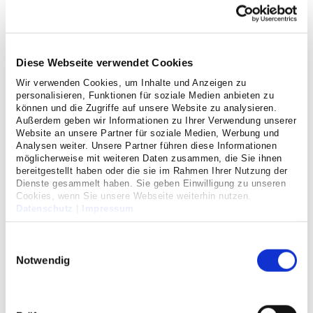
Diese Webseite verwendet Cookies
Wir verwenden Cookies, um Inhalte und Anzeigen zu
personalisieren, Funktionen für soziale Medien anbieten zu
können und die Zugriffe auf unsere Website zu analysieren.
Außerdem geben wir Informationen zu Ihrer Verwendung unserer
Website an unsere Partner für soziale Medien, Werbung und
Analysen weiter. Unsere Partner führen diese Informationen
möglicherweise mit weiteren Daten zusammen, die Sie ihnen
bereitgestellt haben oder die sie im Rahmen Ihrer Nutzung der
Dienste gesammelt haben. Sie geben Einwilligung zu unseren
Unsere interdisziplinäre Intensivpflegestation verfügt über
Cookies, wenn Sie unsere Webseite weiterhin nutzen.
11 Betten, zuzüglich eines Schockraumes, der
Datenschutz
|
Impressum
ausschließlich für die Notfallversorgung zur Verfügung
steht. Die Betreuung der Patienten gewährleistet die
Einwilligungsauswahl
jeweilige Fachdisziplin. Die intensive pflegerische
Notwendig
Betreuung geschieht im 3-Schicht-Betrieb rund um die Uhr.
Trotz Einsatz technischer Geräte legen wir großen Wert auf
die menschliche Zuwendung zum Patienten und zu deren