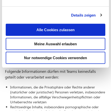
zuzugreifen als auch Microsoft mit all seinen verbundenen
Unternehmen, die auch von außerhalb der Europäischen
Union auf diese Daten zugreifen können, wenn dies aus
Details zeigen
betrieblichen oder anderen (vertrags)rechtlichen Gründen
erforderlich ist. Bitte berücksichtigen Sie das bei allen
Alle Cookies zulassen
Informationen, die Sie mit Teams teilen. Aus diesem Grund
ist äußerste Sensibilität beim Austausch von Informationen
mit Teams geboten und es ist nicht gestattet, besondere
Meine Auswahl erlauben
Kategorien personenbezogener Daten in Teams zu
verarbeiten, sofern der Betroffene hierzu nicht seine
Nur notwendige Cookies verwenden
Zustimmung erteilt hat.
Folgende Informationen dürfen mit Teams keinesfalls
geteilt oder verarbeitet werden:
Informationen, die die Privatsphäre oder Rechte anderer
(natürlicher oder juristischer) Personen verletzen, insbesondere
Informationen, die allfällige Verschwiegenheitspflichten oder
Urheberrechte verletzen
Rechtswidrige Inhalte, insbesondere pornographische oder