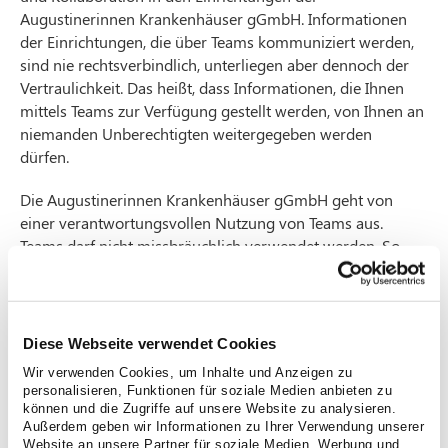
Augustinerinnen Krankenhäuser gGmbH. Informationen
der Einrichtungen, die über Teams kommuniziert werden,
sind nie rechtsverbindlich, unterliegen aber dennoch der
Vertraulichkeit. Das heißt, dass Informationen, die Ihnen
mittels Teams zur Verfügung gestellt werden, von Ihnen an
niemanden Unberechtigten weitergegeben werden
dürfen.
Die Augustinerinnen Krankenhäuser gGmbH geht von
einer verantwortungsvollen Nutzung von Teams aus.
Teams darf nicht missbräuchlich verwendet werden. So
wird das Einstellen von Inhalten die nicht mit geltendem
Recht, wie dem Verfassungsschutz, zwingen nachverfolgt
und zur Anzeige gebracht. Außerdem gelten nachfolgende
grundlegenden Regeln:
Diese Webseite verwendet Cookies
Wir verwenden Cookies, um Inhalte und Anzeigen zu
Von Videokonferenzen dürfen keine Aufnahmen und keine
personalisieren, Funktionen für soziale Medien anbieten zu
Mitschnitte (z.B. mit dem Smartphone) angefertigt werden!
können und die Zugriffe auf unsere Website zu analysieren.
Eine Weiterleitung des Einladungslinks an dritte Personen ist
Außerdem geben wir Informationen zu Ihrer Verwendung unserer
verboten!
Website an unsere Partner für soziale Medien, Werbung und