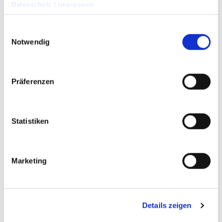
Datenschutz
|
Impressum
Einwilligungsauswahl
Notwendig
Familiale Pflege -
Präferenzen
Gesprächskreis für Angehörige
Monatlicher Gesprächskreis (16:00-18:30
Uhr) Bei neuer Teilnahme bitte telefonisch
Statistiken
anmelden unter 0170 3639784.
Austausch über [...]
Marketing
Donnerstag
,
22. Oktober 2026
16:00
-
18:30
Krankenhaus der Augustinerinnen (Alte
Cafeteria), Jakobstr. 27-31, 50678 Köln
Details zeigen