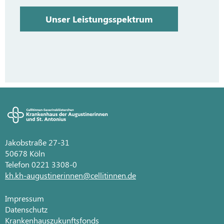
Unser Leistungsspektrum
Unser Leistungsspektrum
Unser Leistungsspektrum
Unser Leistungsspektrum
Unser Leistungsspektrum
Unser Leistungsspektrum
Leistungsspektrum
Gynäkologie
Jakobstraße 27-31
50678 Köln
Telefon 0221 3308-0
kh.kh-augustinerinnen@cellitinnen.de
Impressum
Datenschutz
Krankenhauszukunftsfonds