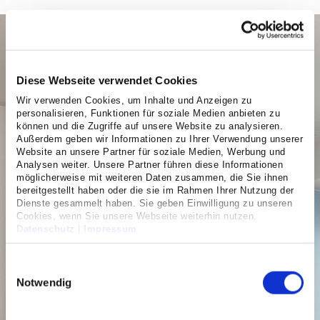
Diese Webseite verwendet Cookies
Wir verwenden Cookies, um Inhalte und Anzeigen zu
Virtuelle
personalisieren, Funktionen für soziale Medien anbieten zu
können und die Zugriffe auf unsere Website zu analysieren.
Kreißsaalführung und
Außerdem geben wir Informationen zu Ihrer Verwendung unserer
Infoabende zur Geburt
Website an unsere Partner für soziale Medien, Werbung und
Analysen weiter. Unsere Partner führen diese Informationen
möglicherweise mit weiteren Daten zusammen, die Sie ihnen
Lernen Sie unsere
bereitgestellt haben oder die sie im Rahmen Ihrer Nutzung der
Dienste gesammelt haben. Sie geben Einwilligung zu unseren
Geburtshilfe kennen!
Cookies, wenn Sie unsere Webseite weiterhin nutzen.
Datenschutz
|
Impressum
Sie sind schwanger und möchten gern mehr
Einwilligungsauswahl
über die Geburt im Severinsklösterchen
erfahren? Einen Blick in unsere
Notwendig
Räumlichkeiten können Sie jederzeit online
werfen. In informativen Videos haben wir