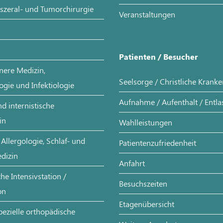
iszeral- und Tumorchirurgie
Veranstaltungen
Patienten / Besucher
nere Medizin,
Seelsorge / Christliche Krank
ogie und Infektiologie
Aufnahme / Aufenthalt / Entl
d internistische
in
Wahlleistungen
Allergologie, Schlaf- und
Patientenzufriedenheit
dizin
Anfahrt
e Intensivstation /
Besuchszeiten
on
Etagenübersicht
pezielle orthopädische