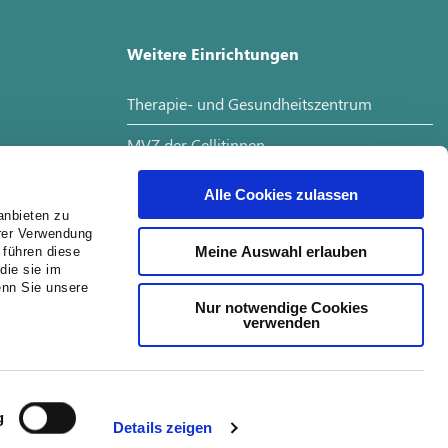
Weitere Einrichtungen
Therapie- und Gesundheitszentrum
MVZ der Cellitinnen
Interdisziplinäres Tumorboard
Alle Cookies zulassen
anbieten zu
hrer Verwendung
Meine Auswahl erlauben
 führen diese
Jobs
die sie im
enn Sie unsere
Nur notwendige Cookies
Job Suche
verwenden
Ausbildung
Jetzt online Termin vereinbaren
g
Details zeigen