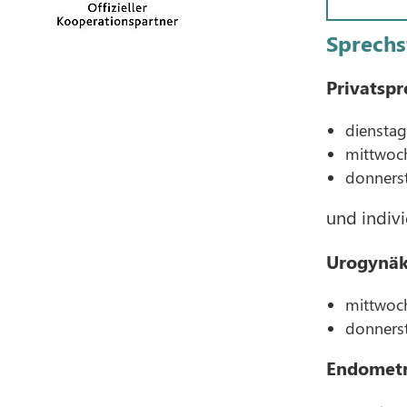
Sprech
Privatspr
dienstag
mittwoch
donnerst
und indivi
Urogynäk
mittwoch
donnerst
Endometr