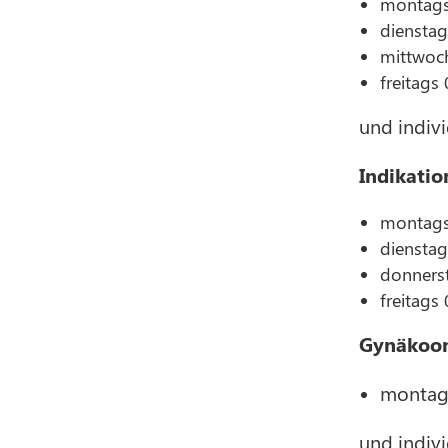
montags 
dienstag
mittwoch
freitags
und indivi
Indikati
montags 
dienstag
donnerst
freitags
Gynäkoon
montags
und indivi