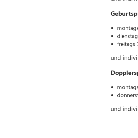
Geburtsp
montags 
dienstag
freitags
und indivi
Dopplersp
montags 
donnerst
und indivi