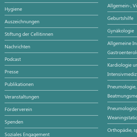
Allgemein-, V
Hygiene
Geburtshilfe
Auszeichnungen
Gynäkologie
Stiftung der Cellitinnen
Allgemeine In
Nachrichten
Gastroenterol
Podcast
Kardiologie un
Presse
Intensivmediz
Publikationen
Pneumologie, 
Beatmungsme
Veranstaltungen
Pneumologisch
Förderverein
Weaningstati
Spenden
Orthopädie, s
Soziales Engagement