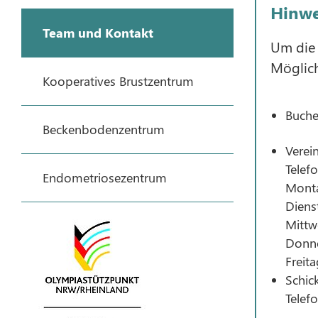
Hinwe
Team und Kontakt
Um die 
Möglich
Kooperatives Brustzentrum
Buche
Beckenbodenzentrum
Verei
Tele
Endometriosezentrum
Monta
Diens
Mittw
Donne
Freita
Schic
Telef