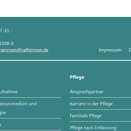
27-31
 3308-0
nerinnen@cellitinnen.de
Impressum
D
Pflege
aufnahme
Ansprechpartner
ntensivmedizin und
Karriere in der Pflege
pie
Familiale Pflege
n
Pflege nach Entlassung