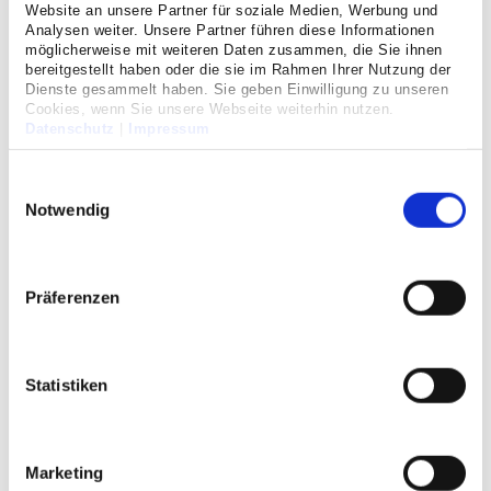
Website an unsere Partner für soziale Medien, Werbung und
Analysen weiter. Unsere Partner führen diese Informationen
möglicherweise mit weiteren Daten zusammen, die Sie ihnen
Lungenkrebs-Therapie:
bereitgestellt haben oder die sie im Rahmen Ihrer Nutzung der
Dienste gesammelt haben. Sie geben Einwilligung zu unseren
Stadium III
Cookies, wenn Sie unsere Webseite weiterhin nutzen.
Datenschutz
|
Impressum
Einwilligungsauswahl
Lungenkrebs-Therapie:
Stadium IV
Notwendig
Lungenkrebs-Therapie:
Präferenzen
Studien
Statistiken
Lungenkrebs-Behandlung – FAQ
Wurde bei einem Patienten Lungenkrebs diagnostiziert,
Marketing
tun sich zwangläufig viele Fragen auf. Die wichtigsten