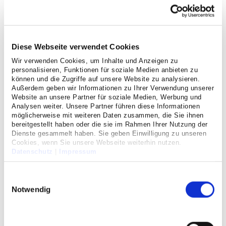
Diese Webseite verwendet Cookies
Wir verwenden Cookies, um Inhalte und Anzeigen zu
personalisieren, Funktionen für soziale Medien anbieten zu
können und die Zugriffe auf unsere Website zu analysieren.
Unsere interdisziplinäre
Intensivstation
umfasst 18 Betten
Außerdem geben wir Informationen zu Ihrer Verwendung unserer
Website an unsere Partner für soziale Medien, Werbung und
und steht unter der organisatorischen Leitung der Klinik
Analysen weiter. Unsere Partner führen diese Informationen
für Anästhesie, Intensivmedizin und Schmerztherapie. Ein
möglicherweise mit weiteren Daten zusammen, die Sie ihnen
Team qualifizierter und erfahrener Pflegekräfte und Ärzte
bereitgestellt haben oder die sie im Rahmen Ihrer Nutzung der
Dienste gesammelt haben. Sie geben Einwilligung zu unseren
sorgt sich rund um die Uhr um Ihr Wohlergehen und
Cookies, wenn Sie unsere Webseite weiterhin nutzen.
kümmern sich auch kompetent um Ihre Angehörigen. Zum
Datenschutz
|
Impressum
Schutz bzw. der Wiederherstellung Ihrer Gesundheit
kommen modernste Überwachungs- und
Einwilligungsauswahl
Diagnoseverfahren zum Einsatz (Sonographie,
Notwendig
Echokardiographie, Röntgen, CT, MRT, Endoskopie, Labor,
PiCCO etc.).