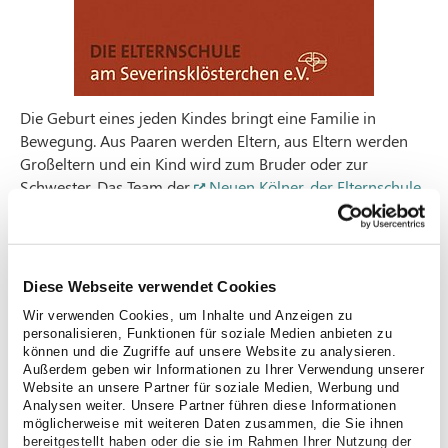
Die Geburt eines jeden Kindes bringt eine Familie in
Bewegung. Aus Paaren werden Eltern, aus Eltern werden
Großeltern und ein Kind wird zum Bruder oder zur
Schwester. Das Team der
Neuen Kölner, der Elternschule
am Severinsklösterchen, begleitet Sie in dieser
spannenden Lebensphase. Gleichzeitig besteht schon früh
die Möglichkeit, sich mit anderen Müttern und werdenden
Eltern zu vernetzen.
Diese Webseite verwendet Cookies
Vor der Geburt
Wir verwenden Cookies, um Inhalte und Anzeigen zu
personalisieren, Funktionen für soziale Medien anbieten zu
Neben diversen Bewegungsangeboten für Schwangere
können und die Zugriffe auf unsere Website zu analysieren.
Außerdem geben wir Informationen zu Ihrer Verwendung unserer
gibt es Geburtsvorbereitungskurse und
Website an unsere Partner für soziale Medien, Werbung und
Informationsveranstaltungen, die alleine oder als Paar
Analysen weiter. Unsere Partner führen diese Informationen
besucht werden können. Diese bieten wir als „Crashkurse“
möglicherweise mit weiteren Daten zusammen, die Sie ihnen
am Wochenende, als abgeschlossene Kurse mit einer
bereitgestellt haben oder die sie im Rahmen Ihrer Nutzung der