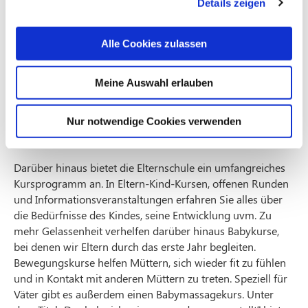
Details zeigen
Die Nachsorge durch eine Hebamme halten wir für eine
wichtige Unterstützung. Damit Mütter auch ohne häusliche
Wochenbettbesuche gut in der neuen Situation
Alle Cookies zulassen
ankommen, haben wir die Wochenbettambulanz ins Leben
gerufen. Dieses in Köln bisher einzigartige Konzept bietet
Meine Auswahl erlauben
Ihnen eine Eins-zu-eins-Begleitung nach der Geburt in
unseren Räumen. Egal ob es dabei um Ihr Baby oder Sie
als Eltern geht: Hier sind Sie mit Ihren Fragen gut
Nur notwendige Cookies verwenden
aufgehoben.
Darüber hinaus bietet die Elternschule ein umfangreiches
Kursprogramm an. In Eltern-Kind-Kursen, offenen Runden
und Informationsveranstaltungen erfahren Sie alles über
die Bedürfnisse des Kindes, seine Entwicklung uvm. Zu
mehr Gelassenheit verhelfen darüber hinaus Babykurse,
bei denen wir Eltern durch das erste Jahr begleiten.
Bewegungskurse helfen Müttern, sich wieder fit zu fühlen
und in Kontakt mit anderen Müttern zu treten. Speziell für
Väter gibt es außerdem einen Babymassagekurs. Unter