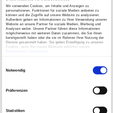
Wir verwenden Cookies, um Inhalte und Anzeigen zu
personalisieren, Funktionen für soziale Medien anbieten zu
können und die Zugriffe auf unsere Website zu analysieren.
Außerdem geben wir Informationen zu Ihrer Verwendung unserer
Website an unsere Partner für soziale Medien, Werbung und
Jeder dritte Mensch mit einem Herzinfarkt stirbt, bevor er
Analysen weiter. Unsere Partner führen diese Informationen
die rettende Klinik erreicht. Deshalb muss bei einem
möglicherweise mit weiteren Daten zusammen, die Sie ihnen
Verdacht auf Herzinfarkt sofort gehandelt werden. Hierbei
bereitgestellt haben oder die sie im Rahmen Ihrer Nutzung der
zählt jede Minute. Eine schnelle medizinische Versorgung
Dienste gesammelt haben. Sie geben Einwilligung zu unseren
Cookies, wenn Sie unsere Webseite weiterhin nutzen.
entscheidet aber nicht nur über Leben und Tod, sondern
Datenschutz
|
Impressum
auch darüber, wie stark die Spuren sind, die ein Herzinfarkt
hinterlässt.
Einwilligungsauswahl
Notwendig
Hinter dem Kölner Infarktmodell (KIM) steht eine enge
Kooperation zwischen dem städtischen Rettungsdienst und
16 Kölner Kliniken. Ziel des Kooperationsprojekts ist die
Sicherstellung und fortlaufende Weiterentwicklung der
Präferenzen
Versorgungsqualität für Patienten mit einem akuten
Herzinfarkt.
Statistiken
Die aktuellen Richtlinien der Europäischen Gesellschaft für