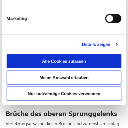
nach einem Jahr.
Brüche des Pilon tibiale:
Mit Pilon (französisch für
Marketing
Stößel) wird der sprunggelenknahe Teil des Schienbeins
benannt. Brüche in diesem Bereich sind schwere
Verletzungen, die oftmals auch das Sprunggelenk
miteinschließen. Eine konservative Therapie ist hier nur in
Details zeigen
Ausnahmefällen möglich. Nahezu immer erfolgt eine
operative Therapie, mit dem Ziel der achsengerechten
Wiedereinrichtung des Bruches. Anatomische
Alle Cookies zulassen
Besonderheiten in diesem Skelettabschnitt bedingen
oftmals einen langwierigen Heilungsverlauf. Operativ
Meine Auswahl erlauben
kommen hier spezielle (winkel-)stabile Plattensysteme,
äußeren Festhalter sowie ergänzend Schrauben und
Drähte zum Einsatz. Über eine Materialentfernung wird
Nur notwendige Cookies verwenden
individuell entschieden.
Brüche des oberen Sprunggelenks
Verletzungsursache dieser Brüche sind zumeist Umschlag-