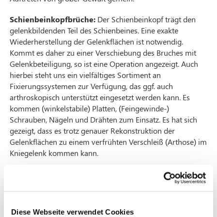
Schienbeinkopfbrüche:
Der Schienbeinkopf trägt den
gelenkbildenden Teil des Schienbeines. Eine exakte
Wiederherstellung der Gelenkflächen ist notwendig.
Kommt es daher zu einer Verschiebung des Bruches mit
Gelenkbeteiligung, so ist eine Operation angezeigt. Auch
hierbei steht uns ein vielfältiges Sortiment an
Fixierungssystemen zur Verfügung, das ggf. auch
arthroskopisch unterstützt eingesetzt werden kann. Es
kommen (winkelstabile) Platten, (Feingewinde-)
Schrauben, Nägeln und Drähten zum Einsatz. Es hat sich
gezeigt, dass es trotz genauer Rekonstruktion der
Gelenkflächen zu einem verfrühten Verschleiß (Arthose) im
Kniegelenk kommen kann.
Konservativer und operativer Therapie folgt eine bis zu 12-
wöchige Entlastung der verletzten Extremität. Eine
Metallentfernung ist nach einem Jahr möglich.
Diese Webseite verwendet Cookies
Schienbeinschaftbrüche:
Diese Brüche werden in der