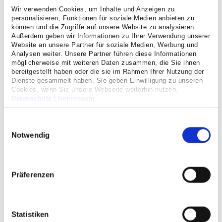
Wir verwenden Cookies, um Inhalte und Anzeigen zu
Regel operativ versorgt. Als besonderes Risiko bei der
personalisieren, Funktionen für soziale Medien anbieten zu
Unterschenkelfraktur besteht die Gefahr einer durch
können und die Zugriffe auf unsere Website zu analysieren.
Schwellung bedingten Druckzunahme in den Muskellogen,
Außerdem geben wir Informationen zu Ihrer Verwendung unserer
wodurch die innerhalb dieser Logen verlaufenden Nerven
Website an unsere Partner für soziale Medien, Werbung und
Analysen weiter. Unsere Partner führen diese Informationen
und Gefäße komprimiert werden, was neben
möglicherweise mit weiteren Daten zusammen, die Sie ihnen
Gefühlsstörungen Durchblutungsstörungen zur Folge
bereitgestellt haben oder die sie im Rahmen Ihrer Nutzung der
haben kann (Kompartmentsyndrom). Hierbei ist eine
Dienste gesammelt haben. Sie geben Einwilligung zu unseren
sofortige Eröffnung der Haut und Muskellogen
Cookies, wenn Sie unsere Webseite weiterhin nutzen.
Datenschutz
|
Impressum
erforderlich. Zur Stabilisierung des Knochens verwenden
wir in der Regel einen in den Markraum des Knochens
Einwilligungsauswahl
vorgebrachten Nagel. Es kommen jedoch auch Schrauben
Notwendig
und selten auch Platten zum Einsatz. Eine starke
Weichteilschädigung kann die Verwendung eines äußeren
Festhalters (Fixateur externe) notwendig machen.
Präferenzen
In Abhängigkeit der Bruchform und Versorgung des
Bruches ist eine Entlastung des Beines individuell zu
besprechen. Die Heilung des Knochens kann bis zu 4
Monate dauern. Eine Materialentfernung empfehlen wir
Statistiken