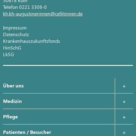
50678 Köln
Telefon 0221 3308-0
kh.kh-augustinerinnen@cellitinnen.de
Impressum
Datenschutz
Krankenhauszukunftsfonds
HinSchG
LkSG
Über uns
Krankenhausleitung
Medizin
Was uns wichtig ist
Zentrale Notaufnahme
Pflege
Geschichte
Anästhesie, Intensivmedizin und Schmerztherapie
Ansprechpartner
Patienten / Besucher
Qualitäts- und Risikomanagement