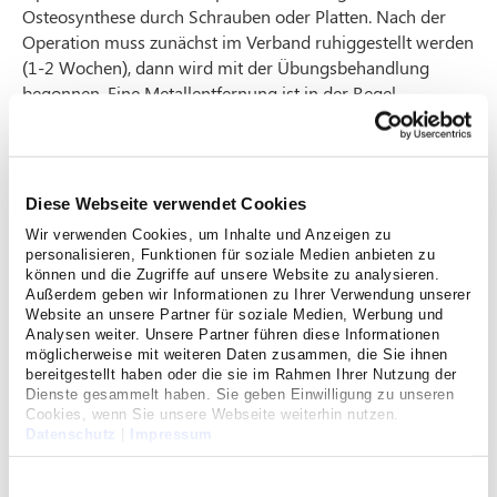
Osteosynthese durch Schrauben oder Platten. Nach der
Operation muss zunächst im Verband ruhiggestellt werden
(1-2 Wochen), dann wird mit der Übungsbehandlung
begonnen. Eine Metallentfernung ist in der Regel
entbehrlich.
Erkrankungen des Schultergürtels
Diese Webseite verwendet Cookies
Der Schultergürtel ist in seiner Mittlerfunktion zwischen
Brustkorb und Arm von entscheidender Bedeutung. Daher
Wir verwenden Cookies, um Inhalte und Anzeigen zu
personalisieren, Funktionen für soziale Medien anbieten zu
ist die Wiederherstellung der Stabilität von großer
können und die Zugriffe auf unsere Website zu analysieren.
Wichtigkeit für die Funktionstüchtigkeit des Armes.
Außerdem geben wir Informationen zu Ihrer Verwendung unserer
Zusammen mit den knöchernen Anteilen sind
Website an unsere Partner für soziale Medien, Werbung und
insbesondere Bänder für diese Stabilität verantwortlich.
Analysen weiter. Unsere Partner führen diese Informationen
möglicherweise mit weiteren Daten zusammen, die Sie ihnen
Hierbei kommt dem zwischen Schulterblatt und
bereitgestellt haben oder die sie im Rahmen Ihrer Nutzung der
Schlüsselbein verlaufenden Bändern eine große Bedeutung
Dienste gesammelt haben. Sie geben Einwilligung zu unseren
zu.
Cookies, wenn Sie unsere Webseite weiterhin nutzen.
Datenschutz
|
Impressum
Reißen alle hier verlaufende Bänder (Tossy oder
Einwilligungsauswahl
Rockwood-Verletzungen), so empfehlen wir meistens eine