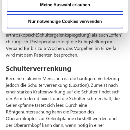
häufiger die Kombination der Vorschäden, führt zu einem
Meine Auswahl erlauben
Riss der Rotatoren­manschette.
Wir führen die Naht der Rotatoren­manschette und die
Nur notwendige Cookies verwenden
Beseitigung der knöchernen Ausziehungen durch, sowohl
arthroskopisch(Schultergelenkspiegelung) als auch „offen“
chirurgisch. Postoperativ erfolgt die Ruhigstellung im
Verband für bis zu 6 Wochen, das Vorgehen im Einzelfall
wird mit dem Patienten besprochen.
Schulterverrenkung
Bei einem aktiven Menschen ist die häufigere Verletzung
jedoch die Schulterverrenkung (Luxation). Zumeist nach
einer starken Krafteinwirkung auf die Schulter findet sich
der Arm federnd fixiert und die Schulter schmerzhaft, die
Gelenkpfanne tastet sich leer. Durch eine
Röntgenuntersuchung kann die Position des
Oberarmkopfes zur Gelenkpfanne darstellt werden und
der Oberarmkopf kann dann, wenn nötig in einer