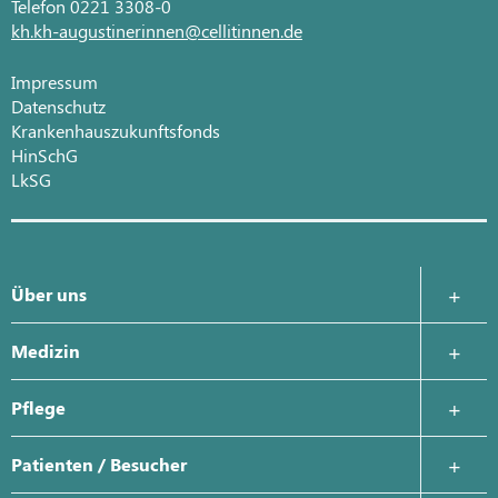
Telefon 0221 3308-0
kh.kh-augustinerinnen@cellitinnen.de
Impressum
Datenschutz
Krankenhauszukunftsfonds
HinSchG
LkSG
Über uns
Krankenhausleitung
Medizin
Was uns wichtig ist
Zentrale Notaufnahme
Pflege
Geschichte
Anästhesie, Intensivmedizin und Schmerztherapie
Ansprechpartner
Patienten / Besucher
Qualitäts- und Risikomanagement
Intensivstation