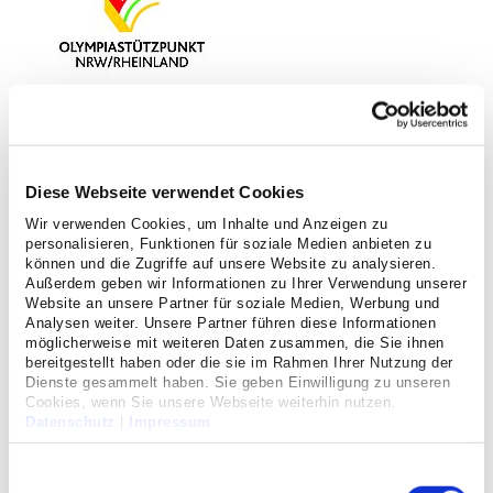
Diese Webseite verwendet Cookies
Interstitielle
Wir verwenden Cookies, um Inhalte und Anzeigen zu
personalisieren, Funktionen für soziale Medien anbieten zu
Lungenerkrankungen
können und die Zugriffe auf unsere Website zu analysieren.
Außerdem geben wir Informationen zu Ihrer Verwendung unserer
Vielfältige Ursachen ergründen
Website an unsere Partner für soziale Medien, Werbung und
Analysen weiter. Unsere Partner führen diese Informationen
möglicherweise mit weiteren Daten zusammen, die Sie ihnen
bereitgestellt haben oder die sie im Rahmen Ihrer Nutzung der
Interstitielle Lungenerkrankungen sind eine Gruppe von
Dienste gesammelt haben. Sie geben Einwilligung zu unseren
Lungenerkrankungen, die das Lungengerüst um die
Cookies, wenn Sie unsere Webseite weiterhin nutzen.
Alveolen (Lungenbläschen) befällt und zu einer
Datenschutz
|
Impressum
Lungenfibrose führen können. Es gibt viele verschiedene
Ursachen für die Entwicklung einer interstitiellen
Einwilligungsauswahl