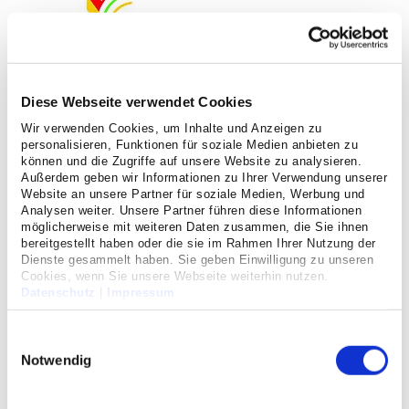
Diese Webseite verwendet Cookies
Wir verwenden Cookies, um Inhalte und Anzeigen zu
personalisieren, Funktionen für soziale Medien anbieten zu
können und die Zugriffe auf unsere Website zu analysieren.
Bildgebende Verfahren
Außerdem geben wir Informationen zu Ihrer Verwendung unserer
Website an unsere Partner für soziale Medien, Werbung und
Analysen weiter. Unsere Partner führen diese Informationen
Diagnostik und Therapie von
möglicherweise mit weiteren Daten zusammen, die Sie ihnen
Erkrankungen der Lunge, der Atemwege
bereitgestellt haben oder die sie im Rahmen Ihrer Nutzung der
und des Rippenfells
Dienste gesammelt haben. Sie geben Einwilligung zu unseren
Cookies, wenn Sie unsere Webseite weiterhin nutzen.
Datenschutz
|
Impressum
Bildgebende Verfahren stellen einen weiteren wichtigen
Einwilligungsauswahl
Baustein in der Diagnostik und Therapie von Erkrankungen
Notwendig
der Lunge, der Atemwege und des Rippenfells dar.
Die
radiologische Abteilung
unseres Hauses ist hierfür mit