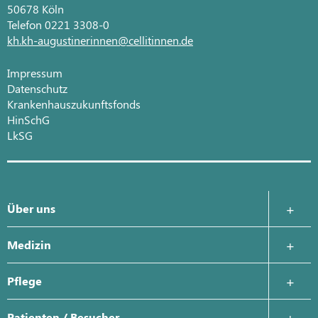
50678 Köln
Telefon 0221 3308-0
kh.kh-augustinerinnen@cellitinnen.de
Impressum
Datenschutz
Krankenhauszukunftsfonds
HinSchG
LkSG
Über uns
Krankenhausleitung
Medizin
Was uns wichtig ist
Zentrale Notaufnahme
Pflege
Geschichte
Anästhesie, Intensivmedizin und Schmerztherapie
Ansprechpartner
Patienten / Besucher