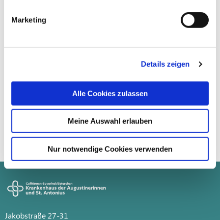
Marketing
Details zeigen
Alle Cookies zulassen
Meine Auswahl erlauben
Kein Ereignis gefunden! Es gibt keine gültige
Fallback-PID (Liste) im Detail-Plugin
Nur notwendige Cookies verwenden
Jakobstraße 27-31