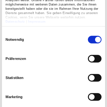
Analysen weiter. Unsere Partner führen diese Informationen
möglicherweise mit weiteren Daten zusammen, die Sie ihnen
bereitgestellt haben oder die sie im Rahmen Ihrer Nutzung der
Dienste gesammelt haben. Sie geben Einwilligung zu unseren
Cookies, wenn Sie unsere Webseite weiterhin nutzen.
Datenschutz
|
Impressum
Einwilligungsauswahl
Notwendig
Patientenveranstaltung
Schulterschmerzen - was
nun?
Präferenzen
In der Schulter treffen verschiedene
Knochen, Muskeln, Knorpelstrukturen,
Statistiken
Sehnen und Bänder aufeinander. Deshalb
gilt sie als beweglichstes Gelenk des
Menschen. Treten in der Schulter
Schmerzen auf, kann das schnell den
Marketing
gesamten Alltag aus der Bahn werfen.
Warum kommt es in der Schulter so