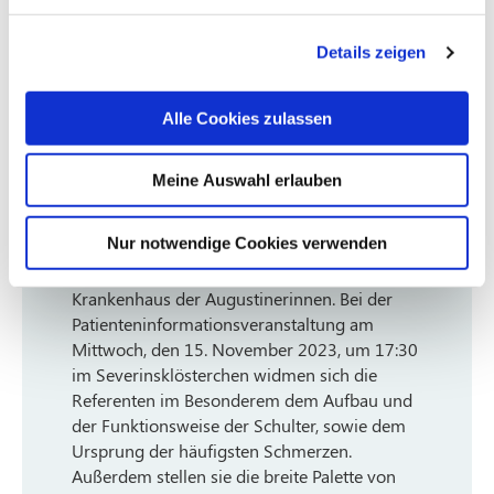
häufig zu Bescherden? Woher kommen
die Schmerzen eigentlich und wann ist
Details zeigen
welche Behandlungsmethode am besten?
Alle Cookies zulassen
Antworten auf diese und viele weiteren
Fragen wissen Chefarzt Priv.-Doz. Dr. med.
Thomas Randau, Oberarzt Dr. med. Volker
Meine Auswahl erlauben
Berger, Leitender Arzt für Arthroskopie und
Gelenkerhaltende Chirurgie, sowie das Team
Nur notwendige Cookies verwenden
der Klinik für Orthopädie, Spezielle
orthopädische Chirurgie und Sportmedizin im
Krankenhaus der Augustinerinnen. Bei der
Patienteninformationsveranstaltung am
Mittwoch, den 15. November 2023, um 17:30
im Severinsklösterchen widmen sich die
Referenten im Besonderem dem Aufbau und
der Funktionsweise der Schulter, sowie dem
Ursprung der häufigsten Schmerzen.
Außerdem stellen sie die breite Palette von