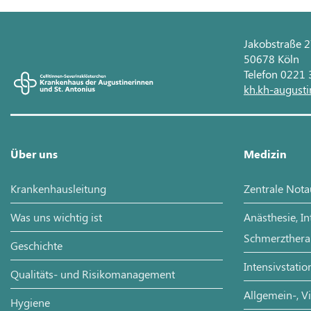
Jakobstraße 
50678 Köln
Telefon 0221
kh.kh-augusti
Über uns
Medizin
Krankenhausleitung
Zentrale Not
Was uns wichtig ist
Anästhesie, I
Schmerzthera
Geschichte
Intensivstatio
Qualitäts- und Risikomanagement
Allgemein-, V
Hygiene