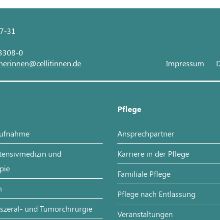
27-31
 3308-0
nerinnen@cellitinnen.de
Impressum
D
Pflege
aufnahme
Ansprechpartner
ntensivmedizin und
Karriere in der Pflege
pie
Familiale Pflege
n
Pflege nach Entlassung
iszeral- und Tumorchirurgie
Veranstaltungen