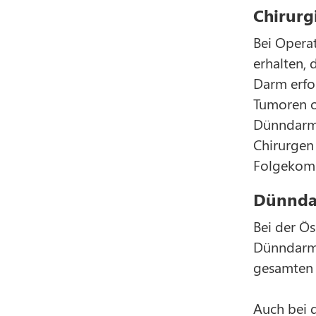
Chirurg
Bei Opera
erhalten, 
Darm erfor
Tumoren o
Dünndarms 
Chirurgen
Folgekomp
Dünnda
Bei der Ö
Dünndarms 
gesamten 
Auch bei 