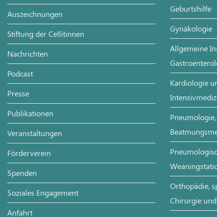
Geburtshilfe
Auszeichnungen
Gynäkologie
Stiftung der Cellitinnen
Allgemeine In
Nachrichten
Gastroenterol
Podcast
Kardiologie un
Presse
Intensivmediz
Publikationen
Pneumologie, 
Beatmungsme
Veranstaltungen
Pneumologisch
Förderverein
Weaningstati
Spenden
Orthopädie, s
Soziales Engagement
Chirurgie und
Anfahrt