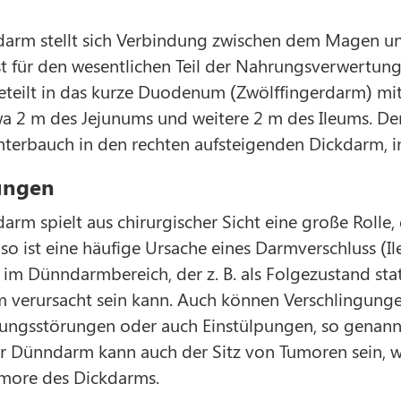
arm stellt sich Verbindung zwischen dem Magen und
st für den wesentlichen Teil der Nahrungsverwertun
geteilt in das kurze Duodenum (Zwölffingerdarm) mi
wa 2 m des Jejunums und weitere 2 m des Ileums. D
nterbauch in den rechten aufsteigenden Dickdarm, i
ungen
rm spielt aus chirurgischer Sicht eine große Rolle,
 so ist eine häufige Ursache eines Darmverschluss (I
s im Dünndarmbereich, der z. B. als Folgezustand s
 verursacht sein kann. Auch können Verschlingun
ungsstörungen oder auch Einstülpungen, so genannt
er Dünndarm kann auch der Sitz von Tumoren sein, 
Tumore des Dickdarms.