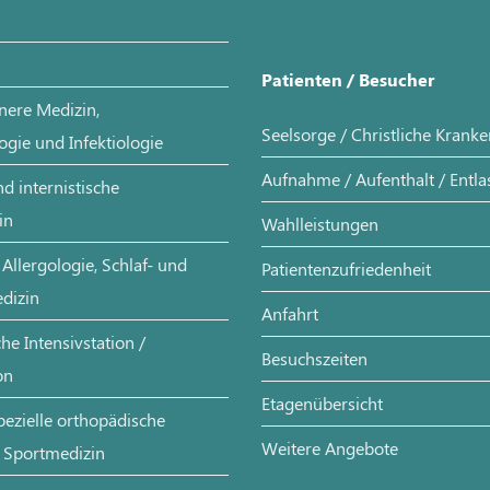
Patienten / Besucher
nere Medizin,
Seelsorge / Christliche Krank
ogie und Infektiologie
Aufnahme / Aufenthalt / Entl
d internistische
in
Wahlleistungen
Allergologie, Schlaf- und
Patientenzufriedenheit
dizin
Anfahrt
e Intensivstation /
Besuchszeiten
on
Etagenübersicht
pezielle orthopädische
Weitere Angebote
 Sportmedizin