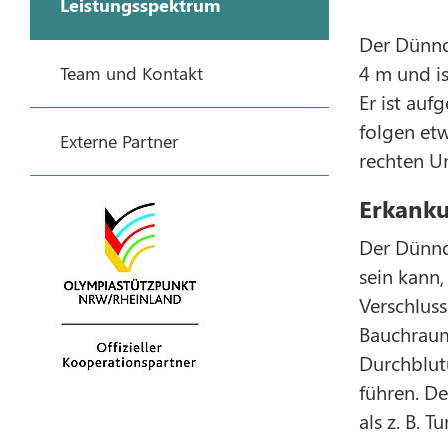
Leistungsspektrum
Der Dünnd
4 m und i
Team und Kontakt
Er ist auf
folgen et
Externe Partner
rechten U
Erkank
Der Dünnda
sein kann,
Verschlus
Bauchraum
Durchblut
führen. D
als z. B. 