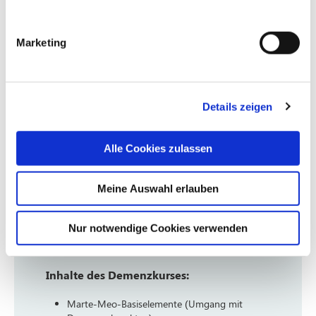
Marketing
Familiale Pflege – Demenzkurs
Dezember / Teil 1
Jeder Kurs besteht aus drei Kurstagen. Der
Details zeigen
Kurs ist für Angehörige und Interessierte
kostenlos. Wir bitten um Anmeldung bis
spätestens vier Tage vor dem ersten
Alle Cookies zulassen
Kurstermin.
Meine Auswahl erlauben
Anmeldung und Kontakt unter Tel. 0221
3308-5010 oder per E-Mail an:
cenger@severinskloesterchen.de
Nur notwendige Cookies verwenden
Inhalte des Demenzkurses:
Marte-Meo-Basiselemente (Umgang mit