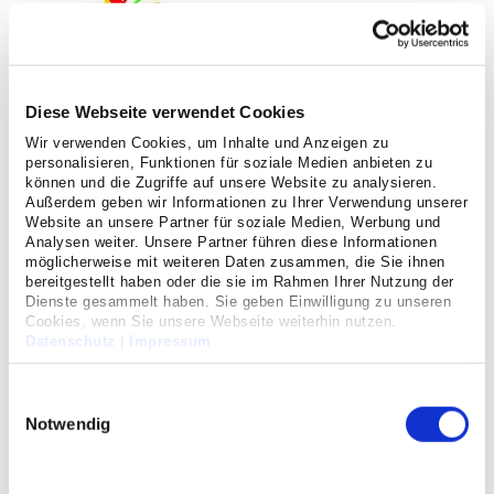
Diese Webseite verwendet Cookies
Wir verwenden Cookies, um Inhalte und Anzeigen zu
personalisieren, Funktionen für soziale Medien anbieten zu
können und die Zugriffe auf unsere Website zu analysieren.
Außerdem geben wir Informationen zu Ihrer Verwendung unserer
Außerklinische Beatmung
Website an unsere Partner für soziale Medien, Werbung und
Analysen weiter. Unsere Partner führen diese Informationen
Fortsetzung der Beatmung außerhalb
möglicherweise mit weiteren Daten zusammen, die Sie ihnen
bereitgestellt haben oder die sie im Rahmen Ihrer Nutzung der
unseres Krankenhauses
Dienste gesammelt haben. Sie geben Einwilligung zu unseren
Cookies, wenn Sie unsere Webseite weiterhin nutzen.
Datenschutz
|
Impressum
In manchen Fällen gelingt eine Entwöhnung von der
Langzeitbeatmung nicht oder zumindest nicht vollständig.
Einwilligungsauswahl
Diese Patienten sind dann weiterhin mit einem
Notwendig
Luftröhrenschnitt und einer Kanüle versorgt und müssen
über diese zumindest einige Stunden oder auch den
ganzen Tag beatmet werden. Sollte diese Situation trotz