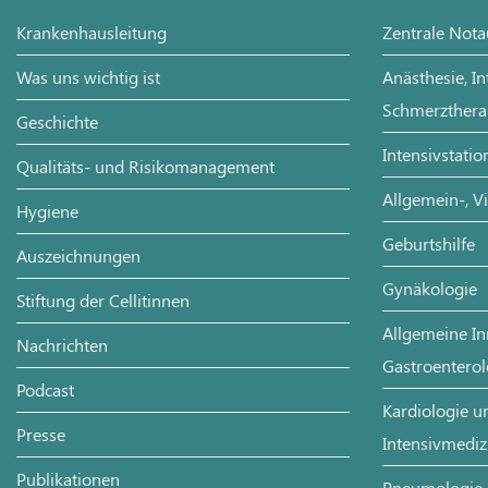
Krankenhausleitung
Zentrale Not
Was uns wichtig ist
Anästhesie, I
Schmerzthera
Geschichte
Intensivstatio
Qualitäts- und Risikomanagement
Allgemein-, V
Hygiene
Geburtshilfe
Auszeichnungen
Gynäkologie
Stiftung der Cellitinnen
Allgemeine In
Nachrichten
Gastroenterol
Podcast
Kardiologie un
Presse
Intensivmediz
Publikationen
Pneumologie, 