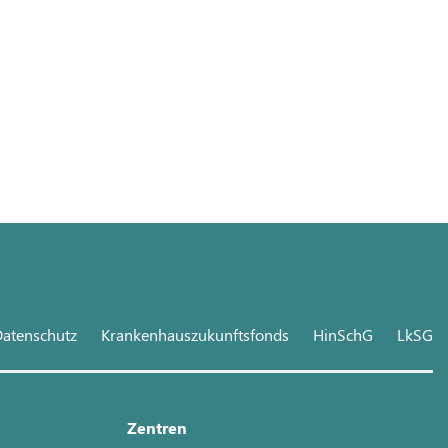
atenschutz
Krankenhauszukunftsfonds
HinSchG
LkSG
Zentren