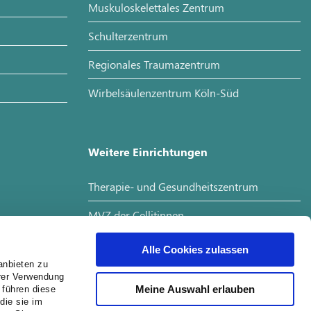
Muskuloskelettales Zentrum
Schulterzentrum
Regionales Traumazentrum
Wirbelsäulenzentrum Köln-Süd
Weitere Einrichtungen
Therapie- und Gesundheitszentrum
MVZ der Cellitinnen
Interdisziplinäres Tumorboard
Alle Cookies zulassen
anbieten zu
hrer Verwendung
Meine Auswahl erlauben
 führen diese
Jobs
die sie im