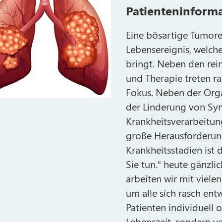
Patienteninform
Eine bösartige Tumore
Lebensereignis, welch
bringt. Neben den rei
und Therapie treten ra
Fokus. Neben der Orga
der Linderung von Sym
Krankheitsverarbeitun
große Herausforderung
Krankheitsstadien ist 
Sie tun.“ heute gänzl
arbeiten wir mit viel
um alle sich rasch ent
Patienten individuell 
Lebenszeit, sondern vo