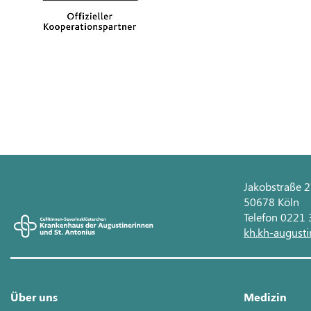
Jakobstraße 
50678 Köln
Telefon 0221
kh.kh-augusti
Über uns
Medizin