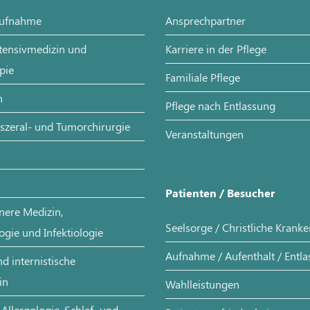
aufnahme
Ansprechpartner
ntensivmedizin und
Karriere in der Pflege
pie
Familiale Pflege
n
Pflege nach Entlassung
iszeral- und Tumorchirurgie
Veranstaltungen
Patienten / Besucher
nere Medizin,
Seelsorge / Christliche Krank
ogie und Infektiologie
Aufnahme / Aufenthalt / Entl
d internistische
in
Wahlleistungen
Allergologie, Schlaf- und