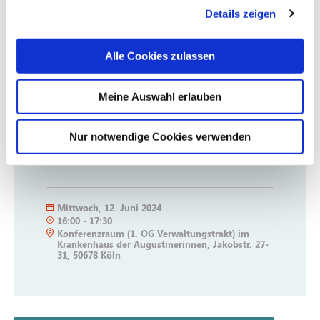
Details zeigen
Antibiotic Stewardship (ABS)
Alle Cookies zulassen
Eine Zertifzierung bei der Ärztekammer
Meine Auswahl erlauben
Nordrhein wurde beantragt.
Um vorherige Anmeldung wird gebeten
Nur notwendige Cookies verwenden
unter:
anaesthesie@severinskloesterchen.de
Mittwoch
,
12. Juni 2024
16:00
-
17:30
Konferenzraum (1. OG Verwaltungstrakt) im
Krankenhaus der Augustinerinnen, Jakobstr. 27-
31, 50678 Köln