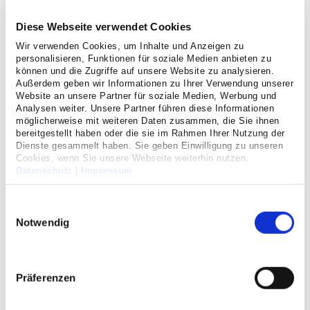
1990
Universität Giessen
Oktober
Ärztliche Prüfung
Diese Webseite verwendet Cookies
90
Wir verwenden Cookies, um Inhalte und Anzeigen zu
Abschluss der Promotionsarbeit über
personalisieren, Funktionen für soziale Medien anbieten zu
November
"Anpassungsvorgänge der Lunge des Neugeborenen
1992
mit der Geburt" an der Justus-Liebig Universität
können und die Zugriffe auf unsere Website zu analysieren.
Giessen
Außerdem geben wir Informationen zu Ihrer Verwendung unserer
Website an unsere Partner für soziale Medien, Werbung und
Analysen weiter. Unsere Partner führen diese Informationen
Klinische/wissenschaftliche
möglicherweise mit weiteren Daten zusammen, die Sie ihnen
bereitgestellt haben oder die sie im Rahmen Ihrer Nutzung der
Ausbildung
Dienste gesammelt haben. Sie geben Einwilligung zu unseren
Cookies, wenn Sie unsere Webseite weiterhin nutzen.
Facharztausbildung an den Frauenkliniken der
Datenschutz
|
Impressum
1991-
Universität Bonn und des DRK-Krankenhauses
1996
Neuwied
Einwilligungsauswahl
August
Facharzt für Gynäkologie und Geburtshilfe
1996
Notwendig
Oberarzt an der Universitätsfrauenklinik Bonn, seit
1996
1999 in leitender Funktion in den Abteilungen
-2001
"Frauenheilkunde und Gynäkologische Onkologie"
und "Pränatal- und Geburtsmedizin"
Präferenzen
Habilitation und Ernennung zum Privatdozenten für
Mai 1998
das Lehrgebiet Gynäkologie und Geburtshilfe