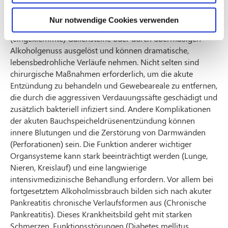
Eine weitere wichtige Gruppe der Pankreaserkrankungen
betrifft die Entzündungen des Organs (Pankreatitis). Diese
Nur notwendige Cookies verwenden
Entzündungen werden akut vor allem durch
(eingeklemmte) Gallensteine oder durch übermäßigen
Alkoholgenuss ausgelöst und können dramatische,
lebensbedrohliche Verläufe nehmen. Nicht selten sind
chirurgische Maßnahmen erforderlich, um die akute
Entzündung zu behandeln und Gewebeareale zu entfernen,
die durch die aggressiven Verdauungssäfte geschädigt und
zusätzlich bakteriell infiziert sind. Andere Komplikationen
der akuten Bauchspeicheldrüsenentzündung können
innere Blutungen und die Zerstörung von Darmwänden
(Perforationen) sein. Die Funktion anderer wichtiger
Organsysteme kann stark beeinträchtigt werden (Lunge,
Nieren, Kreislauf) und eine langwierige
intensivmedizinische Behandlung erfordern. Vor allem bei
fortgesetztem Alkoholmissbrauch bilden sich nach akuter
Pankreatitis chronische Verlaufsformen aus (Chronische
Pankreatitis). Dieses Krankheitsbild geht mit starken
Schmerzen, Funktionsstörungen (Diabetes mellitus,