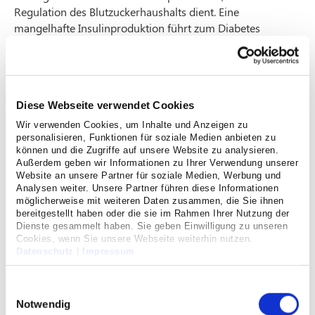
Regulation des Blutzuckerhaushalts dient. Eine
mangelhafte Insulinproduktion führt zum Diabetes
mellitus.
Viele Eingriffe an der Bauchspeicheldrüse dienen der
Entfernung von Tumoren. Die Mehrzahl solcher
Diese Webseite verwendet Cookies
Operationen wird bei bösartigen Geschwülsten
erforderlich (Bauchspeicheldrüsenkrebs,
Wir verwenden Cookies, um Inhalte und Anzeigen zu
personalisieren, Funktionen für soziale Medien anbieten zu
Pankreaskarzinom) und beinhaltet dann meist die
können und die Zugriffe auf unsere Website zu analysieren.
Entfernung eines Teils der Drüse, selten auch des gesamten
Außerdem geben wir Informationen zu Ihrer Verwendung unserer
Organs. Welche exakte Operation erforderlich wird, richtet
Website an unsere Partner für soziale Medien, Werbung und
sich in erster Linie nach dem Sitz des Tumors in der Drüse.
Analysen weiter. Unsere Partner führen diese Informationen
möglicherweise mit weiteren Daten zusammen, die Sie ihnen
Häufig liegen Geschwülste im Pankreaskopf; in diesen
bereitgestellt haben oder die sie im Rahmen Ihrer Nutzung der
Fällen wird der Kopfteil der Drüse mit den umliegenden
Dienste gesammelt haben. Sie geben Einwilligung zu unseren
Strukturen (Zwölffingerdarm, Teile der Gallenwege,
Cookies, wenn Sie unsere Webseite weiterhin nutzen.
Datenschutz
|
Impressum
manchmal Teile des Magens) entfernt und eine
Rekonstruktion der Restorgane durchgeführt, damit
Einwilligungsauswahl
wieder ein weitgehend normales Leben nach der
Operation möglich wird. Diese Operation wurde erstmals
Notwendig