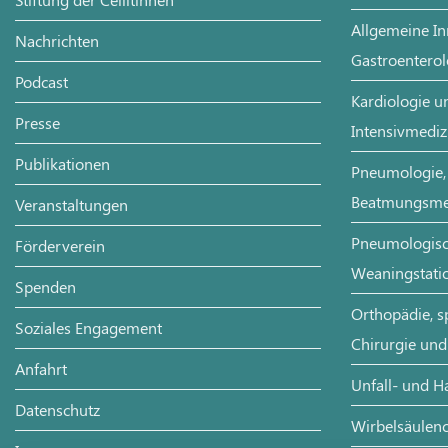
Allgemeine In
Nachrichten
Gastroenterol
Podcast
Kardiologie un
Presse
Intensivmediz
Publikationen
Pneumologie, 
Beatmungsme
Veranstaltungen
Pneumologisch
Förderverein
Weaningstati
Spenden
Orthopädie, s
Soziales Engagement
Chirurgie und
Anfahrt
Unfall- und H
Datenschutz
Wirbelsäulenc