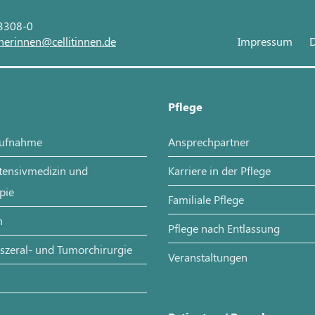
 3308-0
nerinnen@cellitinnen.de
Impressum
D
Pflege
aufnahme
Ansprechpartner
ntensivmedizin und
Karriere in der Pflege
pie
Familiale Pflege
n
Pflege nach Entlassung
iszeral- und Tumorchirurgie
Veranstaltungen