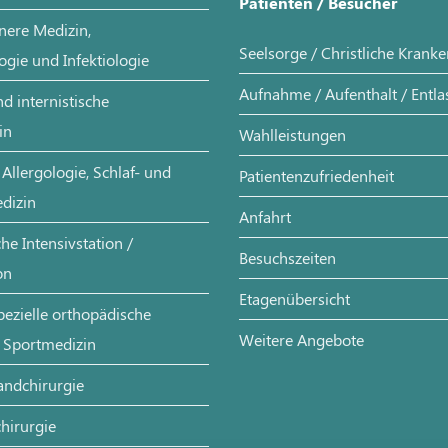
Patienten / Besucher
nere Medizin,
Seelsorge / Christliche Krank
ogie und Infektiologie
Aufnahme / Aufenthalt / Entl
d internistische
in
Wahlleistungen
Allergologie, Schlaf- und
Patientenzufriedenheit
dizin
Anfahrt
e Intensivstation /
Besuchszeiten
on
Etagenübersicht
pezielle orthopädische
Weitere Angebote
 Sportmedizin
andchirurgie
hirurgie