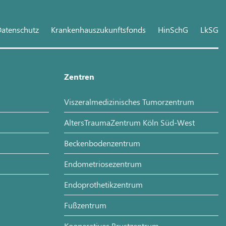
atenschutz
Krankenhauszukunftsfonds
HinSchG
LkSG
Zentren
Viszeralmedizinisches Tumorzentrum
AltersTraumaZentrum Köln Süd-West
Beckenbodenzentrum
Endometriosezentrum
Endoprothetikzentrum
Fußzentrum
Kooperatives Brustzentrum