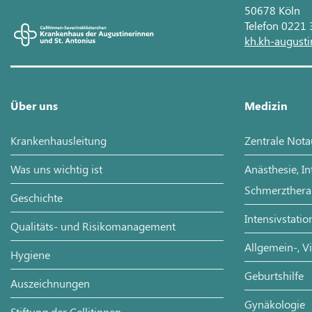
50678 Köln
Telefon 0221
kh.kh-augusti
Über uns
Medizin
Krankenhausleitung
Zentrale Not
Was uns wichtig ist
Anästhesie, I
Schmerzthera
Geschichte
Intensivstatio
Qualitäts- und Risikomanagement
Allgemein-, V
Hygiene
Geburtshilfe
Auszeichnungen
Gynäkologie
Stiftung der Cellitinnen