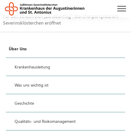
Home
Über uns
Nachrichten
Für den stressfreien „Landeanflug“: Storchenparkplatz am
Severinsklösterchen eröffnet
Über Uns
Krankenhausleitung
Was uns wichtig ist
Geschichte
Qualitäts- und Risikomanagement