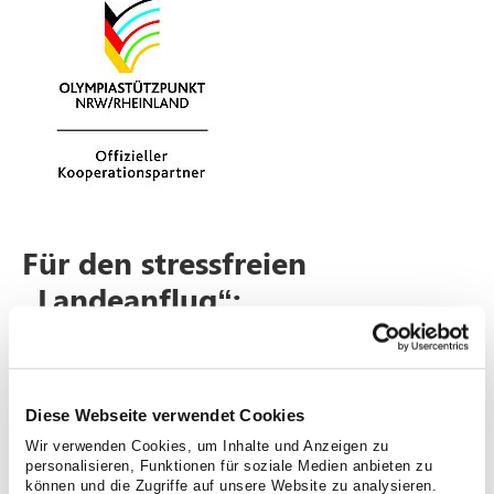
Für den stressfreien
„Landeanflug“:
Storchenparkplatz am
Severinsklösterchen eröffnet
Diese Webseite verwendet Cookies
06/29/2023
Wir verwenden Cookies, um Inhalte und Anzeigen zu
Im Jubiläumsjahr der Geburtshilfe nimmt das
personalisieren, Funktionen für soziale Medien anbieten zu
können und die Zugriffe auf unsere Website zu analysieren.
Krankenhaus der Augustinerinnen werdenden Eltern