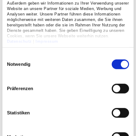
Außerdem geben wir Informationen zu Ihrer Verwendung unserer
eine praktische Sorge und erleichtert die Ankunft in
Website an unsere Partner für soziale Medien, Werbung und
der Klinik.
Analysen weiter. Unsere Partner führen diese Informationen
möglicherweise mit weiteren Daten zusammen, die Sie ihnen
bereitgestellt haben oder die sie im Rahmen Ihrer Nutzung der
Dienste gesammelt haben. Sie geben Einwilligung zu unseren
Cookies, wenn Sie unsere Webseite weiterhin nutzen.
Datenschutz
|
Impressum
Einwilligungsauswahl
Notwendig
Kündigt die Geburt eines Kindes sich an und setzen die
Präferenzen
ersten Wehen ein, gehen werdenden Eltern viele Gedanken
durch den Kopf und die Aufregung ist meist groß. Umso
wichtiger, dass Fahrt und Ankunft in die Geburtsklinik
Statistiken
stress- und sorgenfrei verlaufen. Damit dieses so
emotionale Erlebnis nicht durch Banalitäten wie die
Parkplatzsuche unnötig belastet wird, hat das Krankenhaus
der Augustinerinnen nun vorgesorgt: Auf dem Gelände des