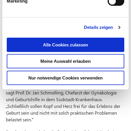
Marketing
Krankenhauses steht nun, unweit des Eingangs, ein eigener
Parkplatz für werdende Eltern zur Verfügung. Der
„Storchenparkplatz“ stellt sicher, dass das Auto bei Ankunft
in der Klinik problemfrei abgestellt werden kann, während
Details zeigen
die werdende Mutter in den Kreißsaal gebracht wird. „In
der Südstadt ist die Parkplatzsituation ja bekanntermaßen
Alle Cookies zulassen
sehr schwierig und in der Anmeldung zur Geburt erleben
wir immer wieder, dass das Thema den Eltern wirklich
Sorgen bereitet“, berichtet Hannah Faourie, die leitende
Meine Auswahl erlauben
Hebamme des Kreißsaals im Severinsklösterchen. Mit dem
Storchenparkplatz wird diese Sorge nun genommen. „Ich
Nur notwendige Cookies verwenden
freue mich sehr, dass wir den werdenden Eltern die Sorge,
erst einen Parkplatz suchen zu müssen, nehmen können“,
sagt Prof. Dr. Jan Schmolling, Chefarzt der Gynäkologie
und Geburtshilfe in dem Südstadt-Krankenhaus.
„Schließlich sollen Kopf und Herz frei für das Erlebnis der
Geburt sein und nicht mit solch praktischen Problemen
belastet sein.“