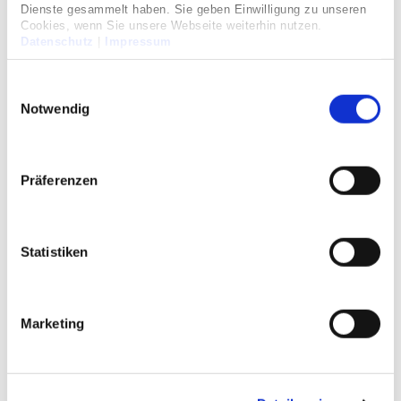
Dienste gesammelt haben. Sie geben Einwilligung zu unseren
Cookies, wenn Sie unsere Webseite weiterhin nutzen.
Datenschutz
|
Impressum
Einwilligungsauswahl
Notwendig
Präferenzen
Auszeichnung der Privaten
Krankenversicherung
Statistiken
05/05/2017
Marketing