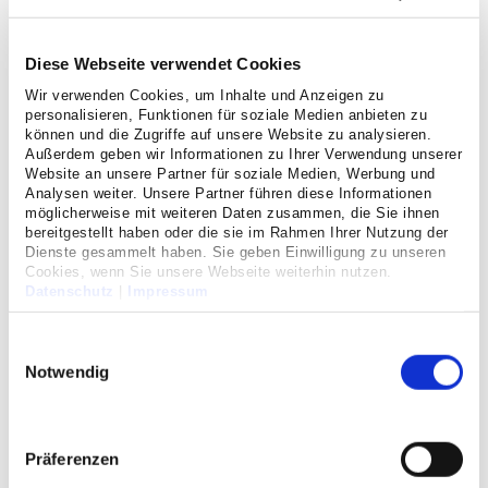
Diese Webseite verwendet Cookies
Wir verwenden Cookies, um Inhalte und Anzeigen zu
personalisieren, Funktionen für soziale Medien anbieten zu
können und die Zugriffe auf unsere Website zu analysieren.
Außerdem geben wir Informationen zu Ihrer Verwendung unserer
Website an unsere Partner für soziale Medien, Werbung und
Analysen weiter. Unsere Partner führen diese Informationen
möglicherweise mit weiteren Daten zusammen, die Sie ihnen
bereitgestellt haben oder die sie im Rahmen Ihrer Nutzung der
einfachCellitinnen: Das neue
Dienste gesammelt haben. Sie geben Einwilligung zu unseren
Cookies, wenn Sie unsere Webseite weiterhin nutzen.
Magazin der Stiftung der
Datenschutz
|
Impressum
Cellitinnen
Einwilligungsauswahl
1. Ausgabe erschienen
Notwendig
09/01/2023
Die erste Ausgabe des neuen Magazins
Präferenzen
"einfachCellitinnen" informiert über Aktuelles und