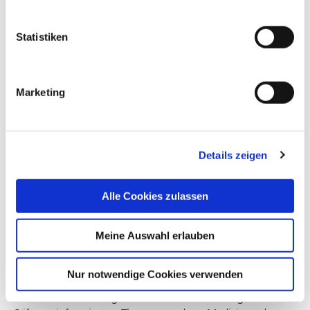
Hintergründe aus den Einrichtungen der Stiftung der
Cellitinnen.
Statistiken
Marketing
Details zeigen
Alle Cookies zulassen
Neuer Verbund - neues Magazin: Ende 2022 haben sich die
Stiftung der Cellitinnen zur hl. Maria und die Stiftung der
Meine Auswahl erlauben
Cellitinnen e.V. zur Stiftung der Cellitinnen
zusammengeschlossen. Ab sofort berichtet das neue
Nur notwendige Cookies verwenden
Magazin "einfachCellitinnen" viermal im Jahr über
Aktuelles und Hintergründe aus den Einrichtungen der