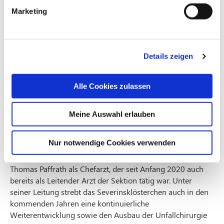
zehn Jahren kontinuierlich weiterentwickeln. Seit
Marketing
dem 1. April wird die Sektion nun als eigenständige
Abteilung des Krankenhauses geführt.
Details zeigen
Alle Cookies zulassen
Meine Auswahl erlauben
Nur notwendige Cookies verwenden
Die Leitung der Unfallchirurgie übernimmt Dr. med.
Thomas Paffrath als Chefarzt, der seit Anfang 2020 auch
bereits als Leitender Arzt der Sektion tätig war. Unter
seiner Leitung strebt das Severinsklösterchen auch in den
kommenden Jahren eine kontinuierliche
Weiterentwicklung sowie den Ausbau der Unfallchirurgie