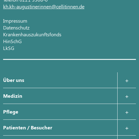
kh.kh-augustinerinnen@cellitinnen.de
Impressum
Datenschutz
Krankenhauszukunftsfonds
HinSchG
LkSG
Über uns
Krankenhausleitung
Medizin
Was uns wichtig ist
Zentrale Notaufnahme
Pflege
Geschichte
Anästhesie, Intensivmedizin und Schmerztherapie
Ansprechpartner
Patienten / Besucher
Qualitäts- und Risikomanagement
Intensivstation
Karriere in der Pflege