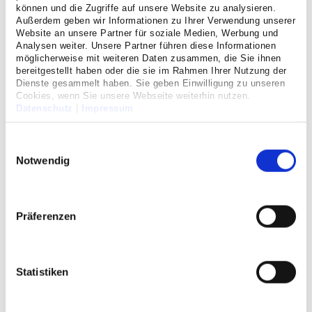
können und die Zugriffe auf unsere Website zu analysieren.
Außerdem geben wir Informationen zu Ihrer Verwendung unserer
Website an unsere Partner für soziale Medien, Werbung und
Analysen weiter. Unsere Partner führen diese Informationen
möglicherweise mit weiteren Daten zusammen, die Sie ihnen
bereitgestellt haben oder die sie im Rahmen Ihrer Nutzung der
Dienste gesammelt haben. Sie geben Einwilligung zu unseren
Cookies, wenn Sie unsere Webseite weiterhin nutzen.
Datenschutz
|
Impressum
Einwilligungsauswahl
Unfallchirurgie wird eigene
Notwendig
Abteilung
04/01/2021
Präferenzen
Bereits seit vielen Jahrzehnten ist sie ein fester und
leistungsfähiger Bestandteil des
Severinsklösterchens: die Unfallchirurgie. Innerhalb
Statistiken
der Klinik für Allgemein-, Visceral-, Thorax- und
Unfallchirurgie konnte sie sich unter der Leitung von
Prof. Dr. med. Tobias Beckurts in den vergangenen