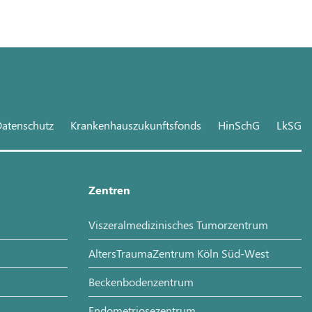
atenschutz
Krankenhauszukunftsfonds
HinSchG
LkSG
Zentren
Viszeralmedizinisches Tumorzentrum
AltersTraumaZentrum Köln Süd-West
Beckenbodenzentrum
Endometriosezentrum