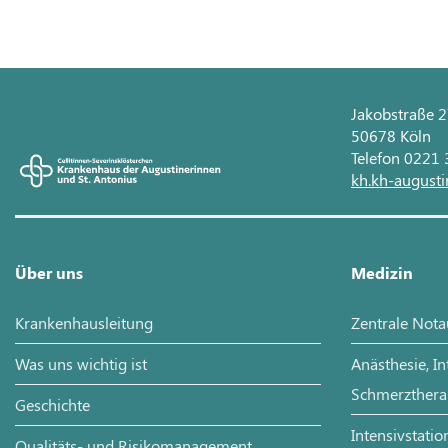
Jakobstraße 
50678 Köln
Telefon 0221
kh.kh-augusti
Über uns
Medizin
Krankenhausleitung
Zentrale Not
Was uns wichtig ist
Anästhesie, I
Schmerzthera
Geschichte
Intensivstatio
Qualitäts- und Risikomanagement