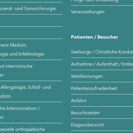
iszeral- und Tumorchirurgie
Veranstaltungen
Patienten / Besucher
nere Medizin,
Seelsorge / Christliche Krank
ogie und Infektiologie
Aufnahme / Aufenthalt / Entl
d internistische
in
Wahlleistungen
Allergologie, Schlaf- und
Patientenzufriedenheit
dizin
Anfahrt
e Intensivstation /
Besuchszeiten
on
Etagenübersicht
pezielle orthopädische