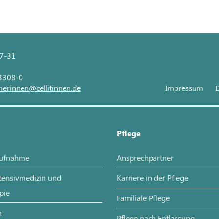
27-31
 3308-0
nerinnen@cellitinnen.de
Impressum
D
Pflege
aufnahme
Ansprechpartner
ntensivmedizin und
Karriere in der Pflege
pie
Familiale Pflege
n
Pflege nach Entlassung