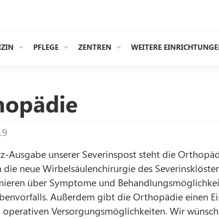
IZIN
PFLEGE
ZENTREN
WEITERE EINRICHTUNG
hopädie
19
rz-Ausgabe unserer Severinspost steht die Orthopäd
n die neue Wirbelsäulenchirurgie des Severinsklöste
mieren über Symptome und Behandlungsmöglichkei
envorfalls. Außerdem gibt die Orthopädie einen Ein
operativen Versorgungsmöglichkeiten. Wir wünsche