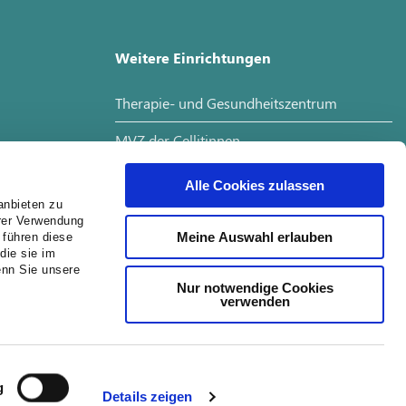
Weitere Einrichtungen
Therapie- und Gesundheitszentrum
MVZ der Cellitinnen
Interdisziplinäres Tumorboard
Alle Cookies zulassen
anbieten zu
hrer Verwendung
Meine Auswahl erlauben
 führen diese
Jobs
die sie im
enn Sie unsere
Nur notwendige Cookies
Job Suche
verwenden
Ausbildung
g
Details zeigen