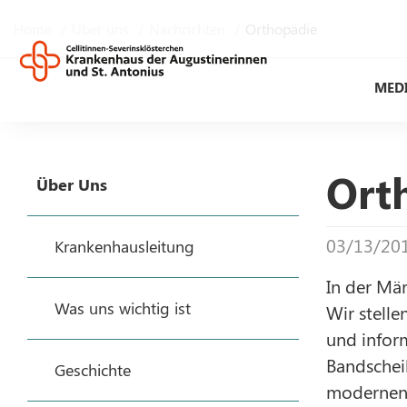
Home
Über uns
Nachrichten
Orthopädie
MED
Ort
Über Uns
03/13/20
Krankenhausleitung
In der Mä
Was uns wichtig ist
Wir stelle
und infor
Bandscheib
Geschichte
modernen 