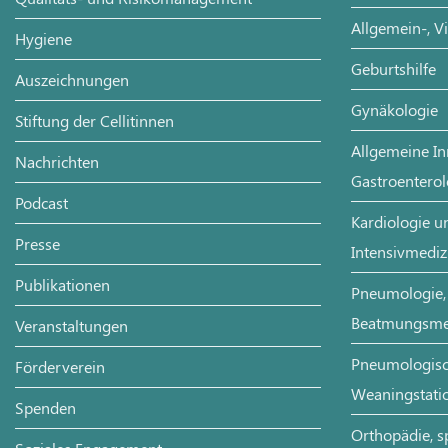
Allgemein-, V
Hygiene
Geburtshilfe
Auszeichnungen
Gynäkologie
Stiftung der Cellitinnen
Allgemeine In
Nachrichten
Gastroenterol
Podcast
Kardiologie un
Presse
Intensivmediz
Publikationen
Pneumologie, 
Beatmungsme
Veranstaltungen
Pneumologisch
Förderverein
Weaningstati
Spenden
Orthopädie, s