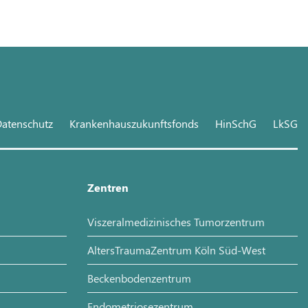
atenschutz
Krankenhauszukunftsfonds
HinSchG
LkSG
Zentren
Viszeralmedizinisches Tumorzentrum
AltersTraumaZentrum Köln Süd-West
Beckenbodenzentrum
Endometriosezentrum