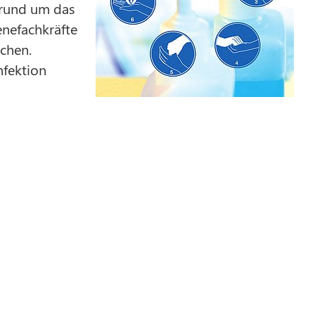
 rund um das
nefachkräfte
schen.
nfektion