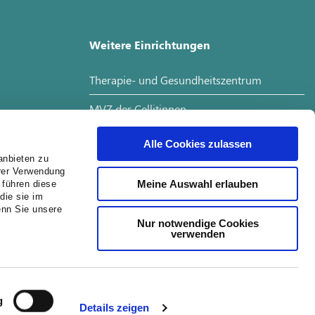
Weitere Einrichtungen
Therapie- und Gesundheitszentrum
MVZ der Cellitinnen
Interdisziplinäres Tumorboard
Alle Cookies zulassen
anbieten zu
hrer Verwendung
Meine Auswahl erlauben
 führen diese
Jobs
die sie im
enn Sie unsere
Nur notwendige Cookies
Job Suche
verwenden
Ausbildung
g
Details zeigen