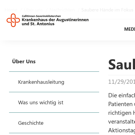
Home
Über uns
Nachrichten
Saubere Hände im Fokus
MED
Sau
Über Uns
11/29/20
Krankenhausleitung
Die einfac
Was uns wichtig ist
Patienten 
richtigen 
veranstalt
Geschichte
Aktionsta