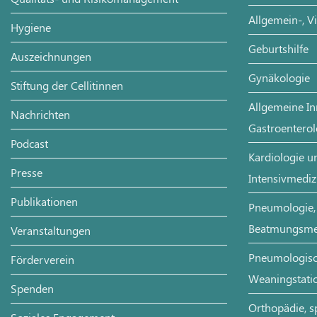
Allgemein-, V
Hygiene
Geburtshilfe
Auszeichnungen
Gynäkologie
Stiftung der Cellitinnen
Allgemeine In
Nachrichten
Gastroenterol
Podcast
Kardiologie un
Presse
Intensivmediz
Publikationen
Pneumologie, 
Beatmungsme
Veranstaltungen
Pneumologisch
Förderverein
Weaningstati
Spenden
Orthopädie, s