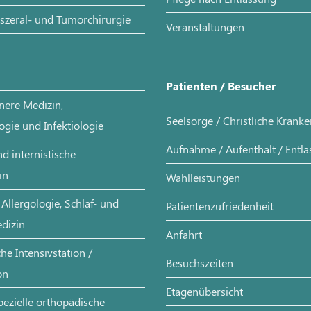
iszeral- und Tumorchirurgie
Veranstaltungen
Patienten / Besucher
nere Medizin,
Seelsorge / Christliche Krank
ogie und Infektiologie
Aufnahme / Aufenthalt / Entl
d internistische
in
Wahlleistungen
Allergologie, Schlaf- und
Patientenzufriedenheit
dizin
Anfahrt
e Intensivstation /
Besuchszeiten
on
Etagenübersicht
pezielle orthopädische