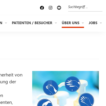
Suche
EN
PATIENTEN / BESUCHER
ÜBER UNS
JOBS
herheit von
rung der
en
enten,