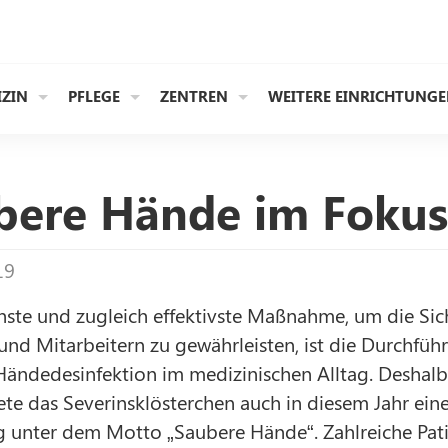
IZIN
PFLEGE
ZENTREN
WEITERE EINRICHTUNG
bere Hände im Fokus
19
hste und zugleich effektivste Maßnahme, um die Sic
und Mitarbeitern zu gewährleisten, ist die Durchfüh
Händedesinfektion im medizinischen Alltag. Deshalb
ete das Severinsklösterchen auch in diesem Jahr ein
g unter dem Motto „Saubere Hände“. Zahlreiche Pati