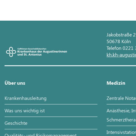
Jakobstraße 
50678 Köln
Telefon 0221
kh.kh-augusti
Über uns
Medizin
Krankenhausleitung
Zentrale Not
Was uns wichtig ist
Anästhesie, I
Schmerzthera
Geschichte
Intensivstatio
Qualitäts- und Risikomanagement