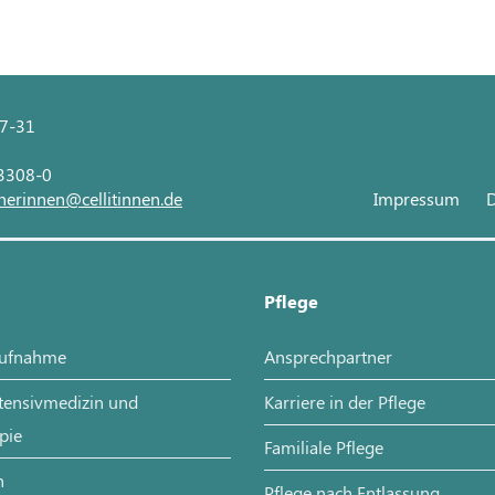
27-31
 3308-0
nerinnen@cellitinnen.de
Impressum
D
Pflege
aufnahme
Ansprechpartner
ntensivmedizin und
Karriere in der Pflege
pie
Familiale Pflege
n
Pflege nach Entlassung