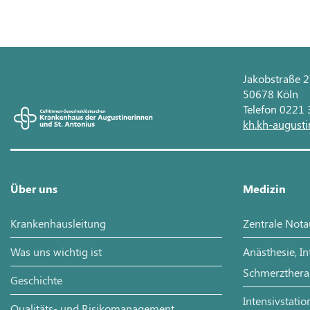
Jakobstraße 
50678 Köln
Telefon 0221
kh.kh-augusti
Über uns
Medizin
Krankenhausleitung
Zentrale Not
Was uns wichtig ist
Anästhesie, I
Schmerzthera
Geschichte
Intensivstatio
Qualitäts- und Risikomanagement