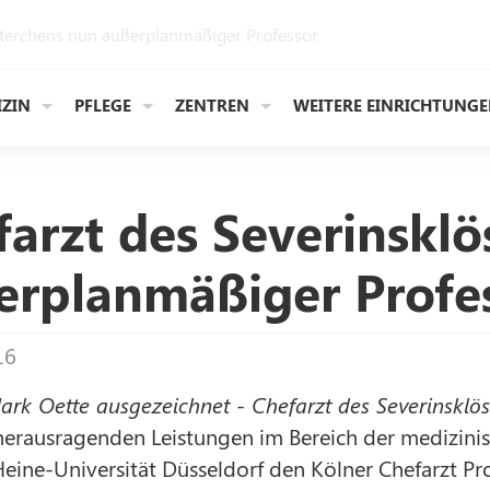
sterchens nun außerplanmäßiger Professor
IZIN
PFLEGE
ZENTREN
WEITERE EINRICHTUNG
farzt des Severinskl
erplanmäßiger Profe
16
Mark Oette ausgezeichnet - Chefarzt des Severinskl
 herausragenden Leistungen im Bereich der medizini
eine-Universität Düsseldorf den Kölner Chefarzt Pr