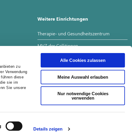
Weitere Einrichtungen
Therapie- und Gesundheitszentrum
MVZ der Cellitinnen
Interdisziplinäres Tumorboard
Alle Cookies zulassen
anbieten zu
hrer Verwendung
Meine Auswahl erlauben
 führen diese
Jobs
die sie im
enn Sie unsere
Nur notwendige Cookies
Job Suche
verwenden
Ausbildung
g
Details zeigen