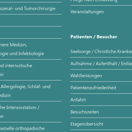
iszeral- und Tumorchirurgie
Veranstaltungen
Patienten / Besucher
nere Medizin,
Seelsorge / Christliche Krank
ogie und Infektiologie
Aufnahme / Aufenthalt / Entl
d internistische
in
Wahlleistungen
Allergologie, Schlaf- und
Patientenzufriedenheit
dizin
Anfahrt
e Intensivstation /
Besuchszeiten
on
Etagenübersicht
pezielle orthopädische