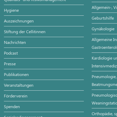
Allgemein-, V
Hygiene
Geburtshilfe
Auszeichnungen
Gynäkologie
Stiftung der Cellitinnen
Allgemeine In
Nachrichten
Gastroenterol
Podcast
Kardiologie un
Presse
Intensivmediz
Publikationen
Pneumologie, 
Beatmungsme
Veranstaltungen
Pneumologisch
Förderverein
Weaningstati
Spenden
Orthopädie, s