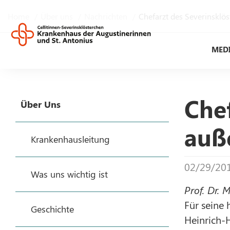
Home
Über uns
Nachrichten
Chefarzt des Severinsklö
MED
Che
Über Uns
auß
Krankenhausleitung
02/29/20
Was uns wichtig ist
Prof. Dr. 
Für seine
Geschichte
Heinrich-H