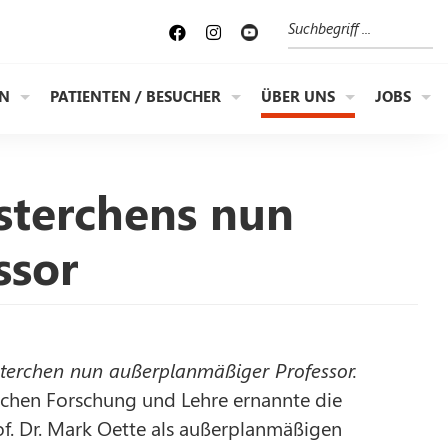
Suche
EN
PATIENTEN / BESUCHER
ÜBER UNS
JOBS
österchens nun
ssor
österchen nun außerplanmäßiger Professor.
schen Forschung und Lehre ernannte die
of. Dr. Mark Oette als außerplanmäßigen