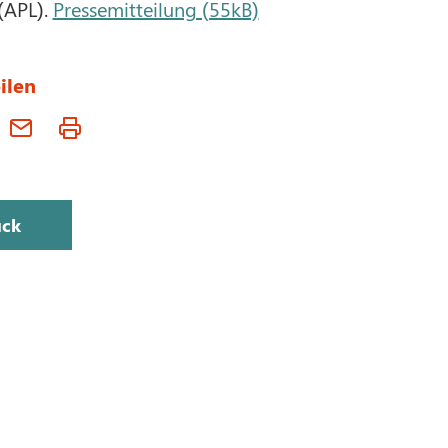
(APL).
Pressemitteilung (55kB)
ilen
ück