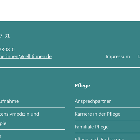
27-31
 3308-0
nerinnen@cellitinnen.de
Impressum
D
Pflege
aufnahme
Ansprechpartner
ntensivmedizin und
Karriere in der Pflege
pie
Familiale Pflege
n
Pflege nach Entlassung