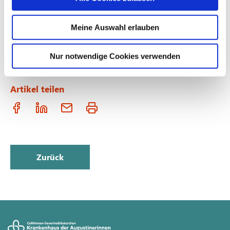
oder CSE. Der Kreißsaal im Severinsklösterchen bietet den
Gebärdenden seit ein paar Monaten zusätzlich Lachgas zur
Meine Auswahl erlauben
Linderung der Wehenschmerzen an. Es ist die erste Klinik
in Köln, die wieder auf diese „alte, neue“ Technik
vertraut.
Pressemitteilung (51kB)
....
Nur notwendige Cookies verwenden
Artikel teilen
Zurück